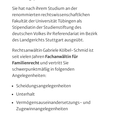
Ingrid Bauer-Breckle
Sie hat nach ihrem Studium an der
Kontakt
renommierten rechts­wissen­schaftlichen
Datenschutz
Fakultät der Universität Tübingen als
Stipendiatin der Studienstiftung des
Impressum
deutschen Volkes ihr Referendariat im Bezirk
des Landgerichts Stuttgart ausgeübt.
Rechtsanwältin Gabriele Kölbel-Schmid ist
seit vielen Jahren
Fachanwältin für
Familienrecht
und vertritt Sie
schwerpunktmäßig in folgenden
Angelegenheiten:
Scheidungsangelegenheiten
Unterhalt
Vermögensauseinander­setzungs- und
Zugewinnangelegenheiten